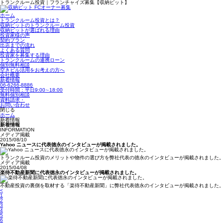
トランクルーム投資｜フランチャイズ募集【収納ピット】
ホーム
トランクルーム投資とは？
収納ピットのトランクルーム投資
収納ピットが選ばれる理由
投資家様の声
契約プラン
出店までの流れ
よくある質問
投資家を募集する理由
トランクルームの連携ローン
個別無料相談
空きビル活用をお考えの方へ
会社概要
新着情報
06-6266-8886
受付時間：平日9:00∼18:00
無料個別相談
資料請求・
お
問い合わせ
閉じる
ホーム
新着情報
新着情報
INFORMATION
メディア掲載
2015/08/10
Yahoo ニュースに代表徳永のインタビューが掲載されました。
トランクルーム投資のメリットや物件の選び方を弊社代表の徳永のインタビューが掲載されました。
メディア掲載
2015/04/08
楽待不動産新聞に代表徳永のインタビューが掲載されました。
不動産投資の裏側を取材する「楽待不動産新聞」に弊社代表徳永のインタビューが掲載されました
<
1
2
3
4
5
6