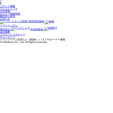
7
8
メディア掲載
プレスリリース
出店情報
セミナー開催情報
物件待ち状況
お知らせ
ページトップへ
運営会社
利用者募集
会社概要
プライバシーポリシー
サイトマップ
トランクルーム投資なら【収納ピット】| FCオーナー募集
© Ambitious Co., Ltd. All Rights reserved.